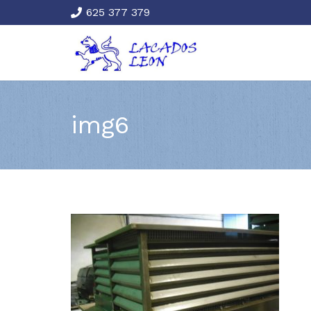
625 377 379
img6